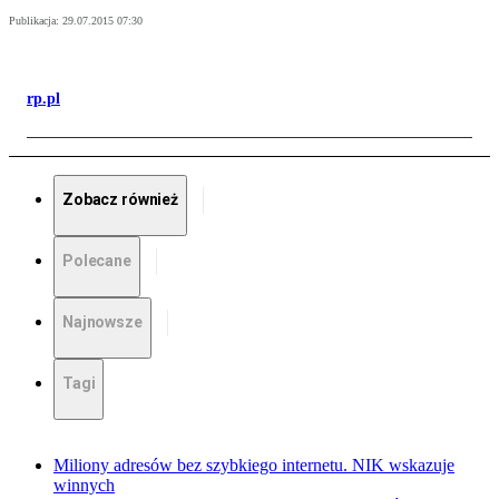
Publikacja:
29.07.2015 07:30
rp.pl
Zobacz również
Polecane
Najnowsze
Tagi
Miliony adresów bez szybkiego internetu. NIK wskazuje
winnych