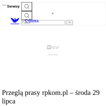
Serwisy
C
yfrowa
Przeglą prasy rpkom.pl – środa 29
lipca