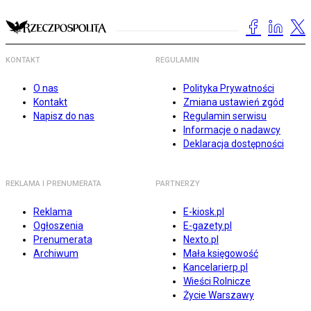
KONTAKT
REGULAMIN
O nas
Polityka Prywatności
Kontakt
Zmiana ustawień zgód
Napisz do nas
Regulamin serwisu
Informacje o nadawcy
Deklaracja dostępności
REKLAMA I PRENUMERATA
PARTNERZY
Reklama
E-kiosk.pl
Ogłoszenia
E-gazety.pl
Prenumerata
Nexto.pl
Archiwum
Mała księgowość
Kancelarierp.pl
Wieści Rolnicze
Życie Warszawy