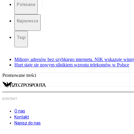
Polecane
Najnowsze
Tagi
Miliony adresów bez szybkiego internetu. NIK wskazuje winn
Hurt staje się nowym silnikiem wzrostu telekomów w Polsce
Promowane treści
KONTAKT
O nas
Kontakt
Napisz do nas