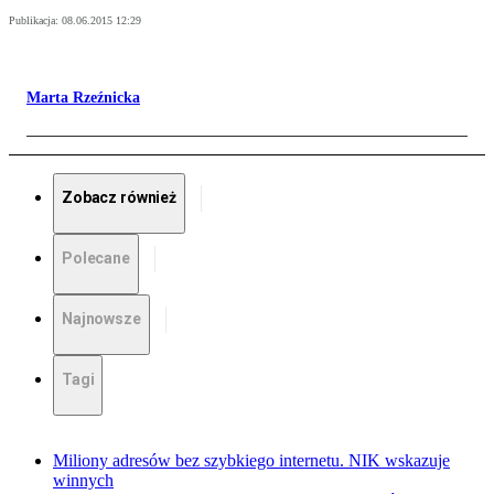
Publikacja:
08.06.2015 12:29
Marta Rzeźnicka
Zobacz również
Polecane
Najnowsze
Tagi
Miliony adresów bez szybkiego internetu. NIK wskazuje
winnych