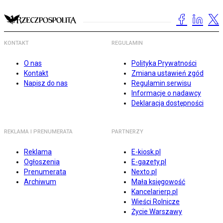
KONTAKT
REGULAMIN
O nas
Polityka Prywatności
Kontakt
Zmiana ustawień zgód
Napisz do nas
Regulamin serwisu
Informacje o nadawcy
Deklaracja dostępności
REKLAMA I PRENUMERATA
PARTNERZY
Reklama
E-kiosk.pl
Ogłoszenia
E-gazety.pl
Prenumerata
Nexto.pl
Archiwum
Mała księgowość
Kancelarierp.pl
Wieści Rolnicze
Życie Warszawy