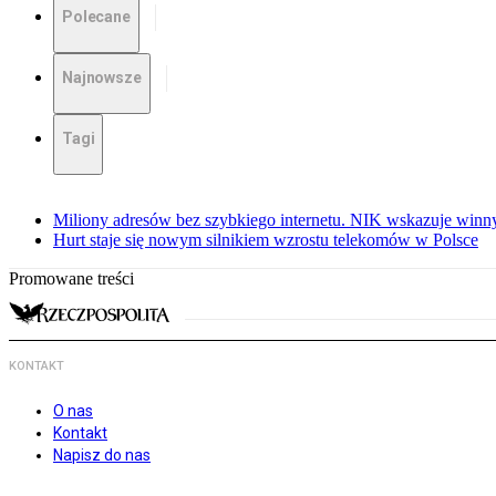
Polecane
Najnowsze
Tagi
Miliony adresów bez szybkiego internetu. NIK wskazuje winn
Hurt staje się nowym silnikiem wzrostu telekomów w Polsce
Promowane treści
KONTAKT
O nas
Kontakt
Napisz do nas