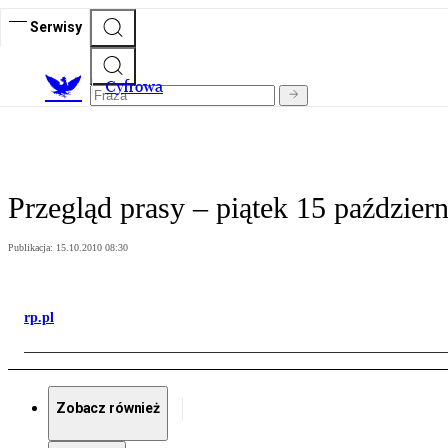
Serwisy
C
yfrowa
Przegląd prasy – piątek 15 paździer
Publikacja:
15.10.2010 08:30
rp.pl
Zobacz również