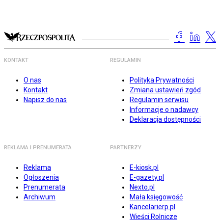
KONTAKT
REGULAMIN
O nas
Polityka Prywatności
Kontakt
Zmiana ustawień zgód
Napisz do nas
Regulamin serwisu
Informacje o nadawcy
Deklaracja dostępności
REKLAMA I PRENUMERATA
PARTNERZY
Reklama
E-kiosk.pl
Ogłoszenia
E-gazety.pl
Prenumerata
Nexto.pl
Archiwum
Mała księgowość
Kancelarierp.pl
Wieści Rolnicze