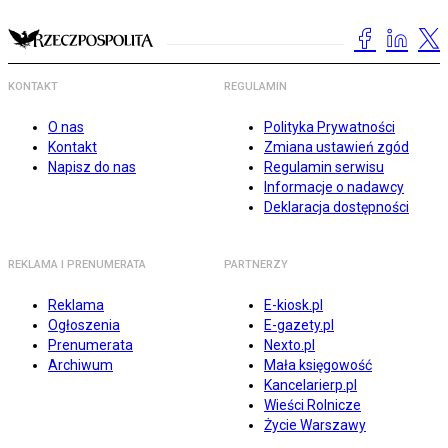
KONTAKT
REGULAMIN
O nas
Polityka Prywatności
Kontakt
Zmiana ustawień zgód
Napisz do nas
Regulamin serwisu
Informacje o nadawcy
Deklaracja dostępności
REKLAMA I PRENUMERATA
PARTNERZY
Reklama
E-kiosk.pl
Ogłoszenia
E-gazety.pl
Prenumerata
Nexto.pl
Archiwum
Mała księgowość
Kancelarierp.pl
Wieści Rolnicze
Życie Warszawy