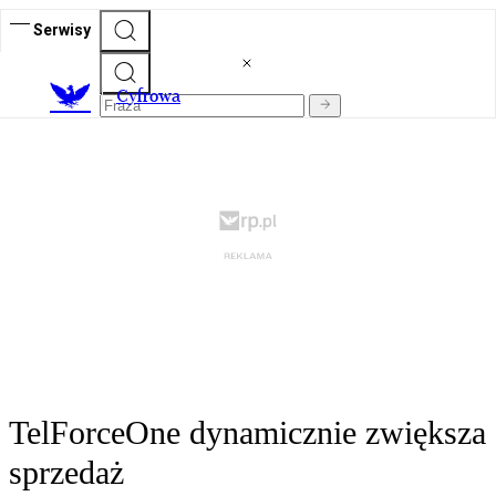
Serwisy
C
yfrowa
TelForceOne dynamicznie zwiększa
sprzedaż