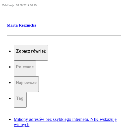
Publikacja:
28.08.2014 20:29
Marta Rzeźnicka
Zobacz również
Polecane
Najnowsze
Tagi
Miliony adresów bez szybkiego internetu. NIK wskazuje
winnych