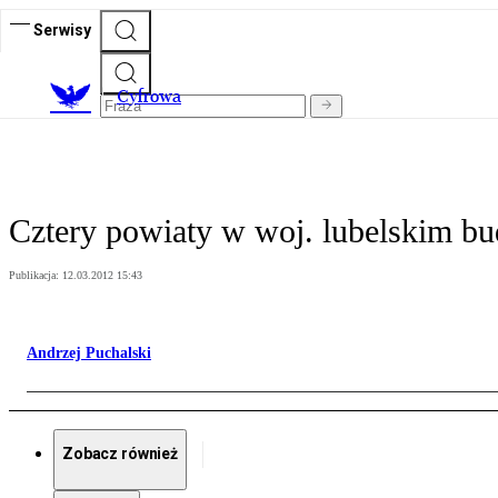
Serwisy
C
yfrowa
Cztery powiaty w woj. lubelskim b
Publikacja:
12.03.2012 15:43
Andrzej Puchalski
Zobacz również