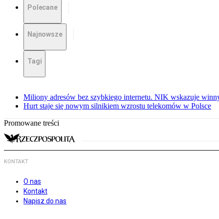
Polecane
Najnowsze
Tagi
Miliony adresów bez szybkiego internetu. NIK wskazuje winn
Hurt staje się nowym silnikiem wzrostu telekomów w Polsce
Promowane treści
KONTAKT
O nas
Kontakt
Napisz do nas