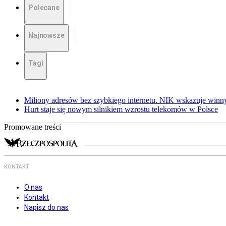
Polecane
Najnowsze
Tagi
Miliony adresów bez szybkiego internetu. NIK wskazuje winn
Hurt staje się nowym silnikiem wzrostu telekomów w Polsce
Promowane treści
KONTAKT
O nas
Kontakt
Napisz do nas