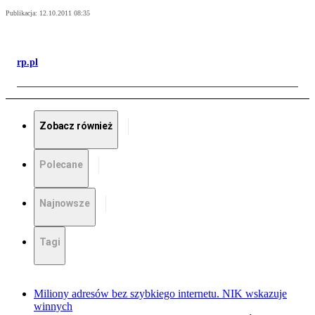
Publikacja:
12.10.2011 08:35
rp.pl
Zobacz również
Polecane
Najnowsze
Tagi
Miliony adresów bez szybkiego internetu. NIK wskazuje
winnych