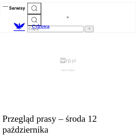
Serwisy
C
yfrowa
Przegląd prasy – środa 12
października