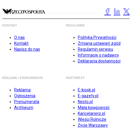
KONTAKT
REGULAMIN
O nas
Polityka Prywatności
Kontakt
Zmiana ustawień zgód
Napisz do nas
Regulamin serwisu
Informacje o nadawcy
Deklaracja dostępności
REKLAMA I PRENUMERATA
PARTNERZY
Reklama
E-kiosk.pl
Ogłoszenia
E-gazety.pl
Prenumerata
Nexto.pl
Archiwum
Mała księgowość
Kancelarierp.pl
Wieści Rolnicze
Życie Warszawy