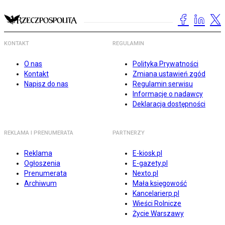
KONTAKT
REGULAMIN
O nas
Polityka Prywatności
Kontakt
Zmiana ustawień zgód
Napisz do nas
Regulamin serwisu
Informacje o nadawcy
Deklaracja dostępności
REKLAMA I PRENUMERATA
PARTNERZY
Reklama
E-kiosk.pl
Ogłoszenia
E-gazety.pl
Prenumerata
Nexto.pl
Archiwum
Mała księgowość
Kancelarierp.pl
Wieści Rolnicze
Życie Warszawy