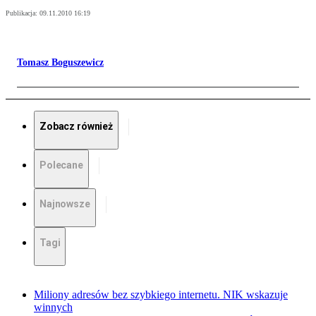
Publikacja:
09.11.2010 16:19
Tomasz Boguszewicz
Zobacz również
Polecane
Najnowsze
Tagi
Miliony adresów bez szybkiego internetu. NIK wskazuje
winnych