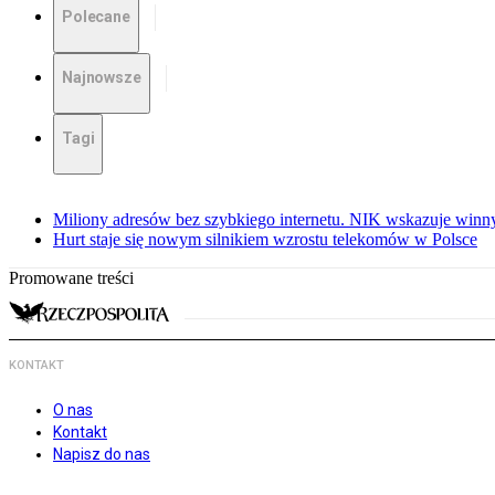
Polecane
Najnowsze
Tagi
Miliony adresów bez szybkiego internetu. NIK wskazuje winn
Hurt staje się nowym silnikiem wzrostu telekomów w Polsce
Promowane treści
KONTAKT
O nas
Kontakt
Napisz do nas