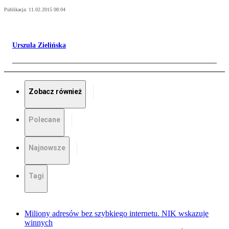
Publikacja:
11.02.2015 08:04
Urszula Zielińska
Zobacz również
Polecane
Najnowsze
Tagi
Miliony adresów bez szybkiego internetu. NIK wskazuje
winnych