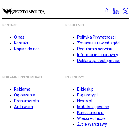
KONTAKT
REGULAMIN
O nas
Polityka Prywatności
Kontakt
Zmiana ustawień zgód
Napisz do nas
Regulamin serwisu
Informacje o nadawcy
Deklaracja dostępności
REKLAMA I PRENUMERATA
PARTNERZY
Reklama
E-kiosk.pl
Ogłoszenia
E-gazety.pl
Prenumerata
Nexto.pl
Archiwum
Mała księgowość
Kancelarierp.pl
Wieści Rolnicze
Życie Warszawy