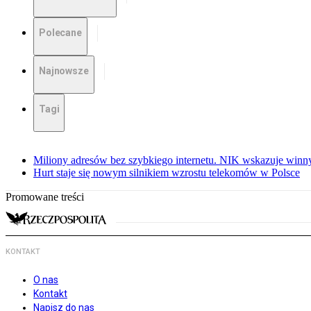
Polecane
Najnowsze
Tagi
Miliony adresów bez szybkiego internetu. NIK wskazuje winn
Hurt staje się nowym silnikiem wzrostu telekomów w Polsce
Promowane treści
KONTAKT
O nas
Kontakt
Napisz do nas