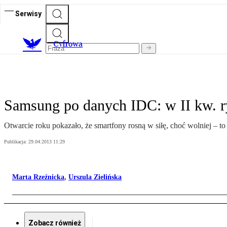
Serwisy
C
yfrowa
Samsung po danych IDC: w II kw. r
Otwarcie roku pokazało, że smartfony rosną w siłę, choć wolniej – 
Publikacja:
29.04.2013 11:29
Marta Rzeźnicka
,
Urszula Zielińska
Zobacz również