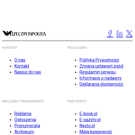
KONTAKT
REGULAMIN
O nas
Polityka Prywatności
Kontakt
Zmiana ustawień zgód
Napisz do nas
Regulamin serwisu
Informacje o nadawcy
Deklaracja dostępności
REKLAMA I PRENUMERATA
PARTNERZY
Reklama
E-kiosk.pl
Ogłoszenia
E-gazety.pl
Prenumerata
Nexto.pl
Archiwum
Mała księgowość