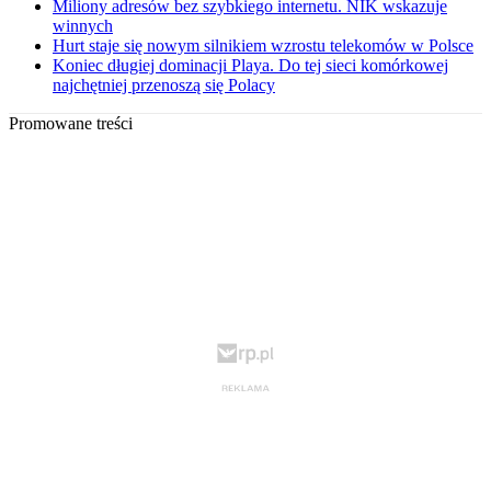
Miliony adresów bez szybkiego internetu. NIK wskazuje
winnych
Hurt staje się nowym silnikiem wzrostu telekomów w Polsce
Koniec długiej dominacji Playa. Do tej sieci komórkowej
najchętniej przenoszą się Polacy
Promowane treści