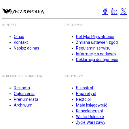
KONTAKT
REGULAMIN
O nas
Polityka Prywatności
Kontakt
Zmiana ustawień zgód
Napisz do nas
Regulamin serwisu
Informacje o nadawcy
Deklaracja dostępności
REKLAMA I PRENUMERATA
PARTNERZY
Reklama
E-kiosk.pl
Ogłoszenia
E-gazety.pl
Prenumerata
Nexto.pl
Archiwum
Mała księgowość
Kancelarierp.pl
Wieści Rolnicze
Życie Warszawy