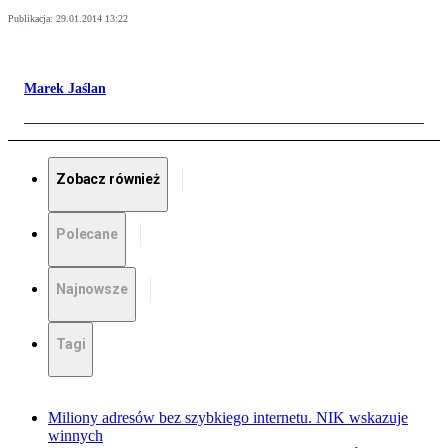
Publikacja:
29.01.2014 13:22
Marek Jaślan
Zobacz również
Polecane
Najnowsze
Tagi
Miliony adresów bez szybkiego internetu. NIK wskazuje
winnych