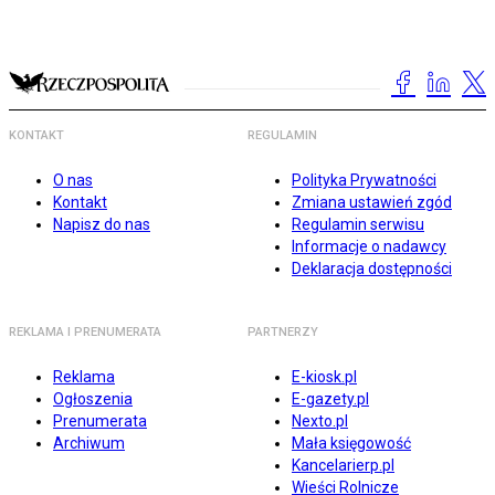
KONTAKT
REGULAMIN
O nas
Polityka Prywatności
Kontakt
Zmiana ustawień zgód
Napisz do nas
Regulamin serwisu
Informacje o nadawcy
Deklaracja dostępności
REKLAMA I PRENUMERATA
PARTNERZY
Reklama
E-kiosk.pl
Ogłoszenia
E-gazety.pl
Prenumerata
Nexto.pl
Archiwum
Mała księgowość
Kancelarierp.pl
Wieści Rolnicze