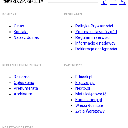
KONTAKT
REGULAMIN
O nas
Polityka Prywatności
Kontakt
Zmiana ustawień zgód
Napisz do nas
Regulamin serwisu
Informacje o nadawcy
Deklaracja dostępności
REKLAMA I PRENUMERATA
PARTNERZY
Reklama
E-kiosk.pl
Ogłoszenia
E-gazety.pl
Prenumerata
Nexto.pl
Archiwum
Mała księgowość
Kancelarierp.pl
Wieści Rolnicze
Życie Warszawy
NASZE WYDARZENIA