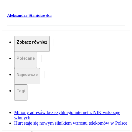
Aleksandra Stanisławska
Zobacz również
Polecane
Najnowsze
Tagi
Miliony adresów bez szybkiego internetu. NIK wskazuje
winnych
Hurt staje się nowym silnikiem wzrostu telekomów w Polsce