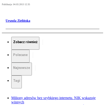
Publikacja:
04.03.2013 12:35
Urszula Zielińska
Zobacz również
Polecane
Najnowsze
Tagi
Miliony adresów bez szybkiego internetu. NIK wskazuje
winnych