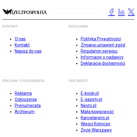
KONTAKT
REGULAMIN
O nas
Polityka Prywatności
Kontakt
Zmiana ustawień zgód
Napisz do nas
Regulamin serwisu
Informacje o nadawcy
Deklaracja dostępności
REKLAMA I PRENUMERATA
PARTNERZY
Reklama
E-kiosk.pl
Ogłoszenia
E-gazety.pl
Prenumerata
Nexto.pl
Archiwum
Mała księgowość
Kancelarierp.pl
Wieści Rolnicze
Życie Warszawy