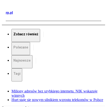
rp.pl
Zobacz również
Polecane
Najnowsze
Tagi
Miliony adresów bez szybkiego internetu. NIK wskazuje
winnych
Hurt staje się nowym silnikiem wzrostu telekomów w Polsce