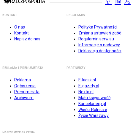
KONTAKT
REGULAMIN
O nas
Polityka Prywatności
Kontakt
Zmiana ustawień zgód
Napisz do nas
Regulamin serwisu
Informacje o nadawcy
Deklaracja dostępności
REKLAMA I PRENUMERATA
PARTNERZY
Reklama
E-kiosk.pl
Ogłoszenia
E-gazety.pl
Prenumerata
Nexto.pl
Archiwum
Mała księgowość
Kancelarierp.pl
Wieści Rolnicze
Życie Warszawy
NASZE WYDARZENIA