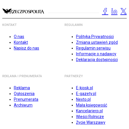
KONTAKT
REGULAMIN
O nas
Polityka Prywatności
Kontakt
Zmiana ustawień zgód
Napisz do nas
Regulamin serwisu
Informacje o nadawcy
Deklaracja dostępności
REKLAMA I PRENUMERATA
PARTNERZY
Reklama
E-kiosk.pl
Ogłoszenia
E-gazety.pl
Prenumerata
Nexto.pl
Archiwum
Mała księgowość
Kancelarierp.pl
Wieści Rolnicze
Życie Warszawy