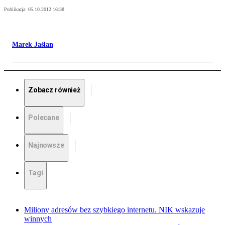
Publikacja:
05.10.2012 16:38
Marek Jaślan
Zobacz również
Polecane
Najnowsze
Tagi
Miliony adresów bez szybkiego internetu. NIK wskazuje
winnych