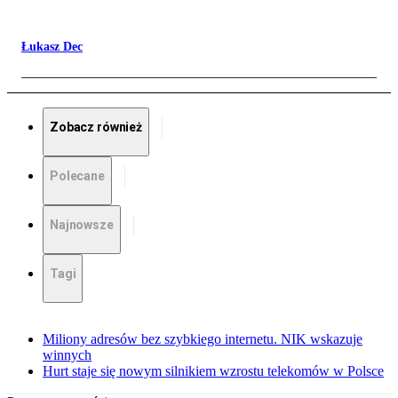
Łukasz Dec
Zobacz również
Polecane
Najnowsze
Tagi
Miliony adresów bez szybkiego internetu. NIK wskazuje
winnych
Hurt staje się nowym silnikiem wzrostu telekomów w Polsce