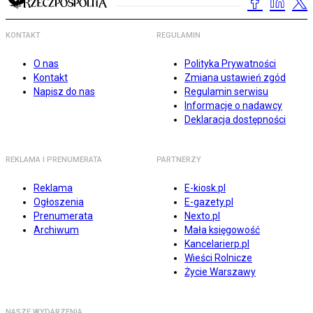
KONTAKT
REGULAMIN
O nas
Polityka Prywatności
Kontakt
Zmiana ustawień zgód
Napisz do nas
Regulamin serwisu
Informacje o nadawcy
Deklaracja dostępności
REKLAMA I PRENUMERATA
PARTNERZY
Reklama
E-kiosk.pl
Ogłoszenia
E-gazety.pl
Prenumerata
Nexto.pl
Archiwum
Mała księgowość
Kancelarierp.pl
Wieści Rolnicze
Życie Warszawy
NASZE WYDARZENIA