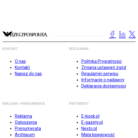
KONTAKT
REGULAMIN
O nas
Polityka Prywatności
Kontakt
Zmiana ustawień zgód
Napisz do nas
Regulamin serwisu
Informacje o nadawcy
Deklaracja dostępności
REKLAMA I PRENUMERATA
PARTNERZY
Reklama
E-kiosk.pl
Ogłoszenia
E-gazety.pl
Prenumerata
Nexto.pl
Archiwum
Mała księgowość