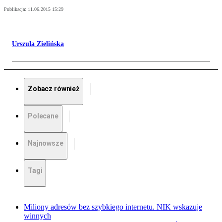
Publikacja:
11.06.2015 15:29
Urszula Zielińska
Zobacz również
Polecane
Najnowsze
Tagi
Miliony adresów bez szybkiego internetu. NIK wskazuje
winnych