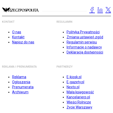
KONTAKT
REGULAMIN
O nas
Polityka Prywatności
Kontakt
Zmiana ustawień zgód
Napisz do nas
Regulamin serwisu
Informacje o nadawcy
Deklaracja dostępności
REKLAMA I PRENUMERATA
PARTNERZY
Reklama
E-kiosk.pl
Ogłoszenia
E-gazety.pl
Prenumerata
Nexto.pl
Archiwum
Mała księgowość
Kancelarierp.pl
Wieści Rolnicze
Życie Warszawy