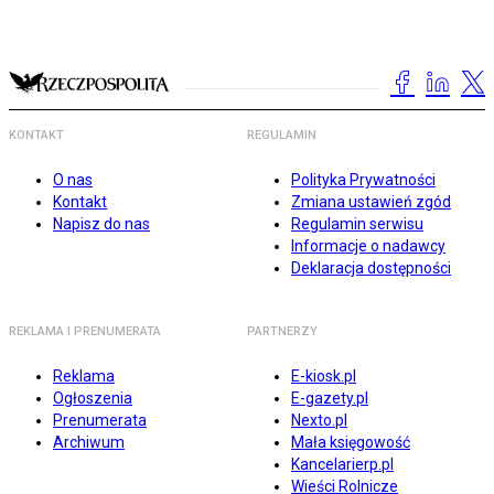
KONTAKT
REGULAMIN
O nas
Polityka Prywatności
Kontakt
Zmiana ustawień zgód
Napisz do nas
Regulamin serwisu
Informacje o nadawcy
Deklaracja dostępności
REKLAMA I PRENUMERATA
PARTNERZY
Reklama
E-kiosk.pl
Ogłoszenia
E-gazety.pl
Prenumerata
Nexto.pl
Archiwum
Mała księgowość
Kancelarierp.pl
Wieści Rolnicze