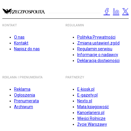
KONTAKT
REGULAMIN
O nas
Polityka Prywatności
Kontakt
Zmiana ustawień zgód
Napisz do nas
Regulamin serwisu
Informacje o nadawcy
Deklaracja dostępności
REKLAMA I PRENUMERATA
PARTNERZY
Reklama
E-kiosk.pl
Ogłoszenia
E-gazety.pl
Prenumerata
Nexto.pl
Archiwum
Mała księgowość
Kancelarierp.pl
Wieści Rolnicze
Życie Warszawy