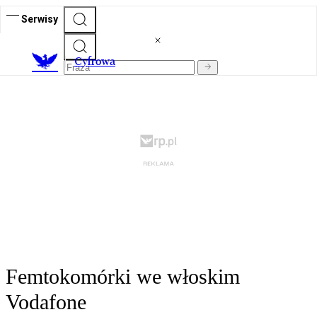
Serwisy
C
yfrowa
Femtokomórki we włoskim
Vodafone