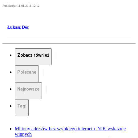
Publikacja:
11.01.2011 12:12
Łukasz Dec
Zobacz również
Polecane
Najnowsze
Tagi
Miliony adresów bez szybkiego internetu. NIK wskazuje
winnych