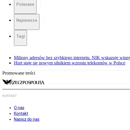
Polecane
Najnowsze
Tagi
Miliony adresów bez szybkiego internetu. NIK wskazuje winn
Hurt staje się nowym silnikiem wzrostu telekomów w Polsce
Promowane treści
KONTAKT
O nas
Kontakt
Napisz do nas