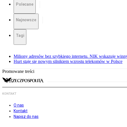
Polecane
Najnowsze
Tagi
Miliony adresów bez szybkiego internetu. NIK wskazuje winn
Hurt staje się nowym silnikiem wzrostu telekomów w Polsce
Promowane treści
KONTAKT
O nas
Kontakt
Napisz do nas