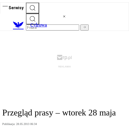
Serwisy
C
yfrowa
Przegląd prasy – wtorek 28 maja
Publikacja:
28.05.2013 06:34