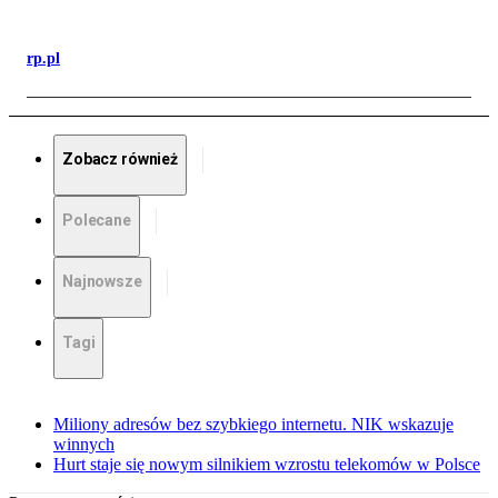
rp.pl
Zobacz również
Polecane
Najnowsze
Tagi
Miliony adresów bez szybkiego internetu. NIK wskazuje
winnych
Hurt staje się nowym silnikiem wzrostu telekomów w Polsce