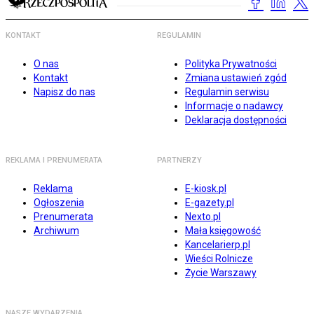
KONTAKT
REGULAMIN
O nas
Polityka Prywatności
Kontakt
Zmiana ustawień zgód
Napisz do nas
Regulamin serwisu
Informacje o nadawcy
Deklaracja dostępności
REKLAMA I PRENUMERATA
PARTNERZY
Reklama
E-kiosk.pl
Ogłoszenia
E-gazety.pl
Prenumerata
Nexto.pl
Archiwum
Mała księgowość
Kancelarierp.pl
Wieści Rolnicze
Życie Warszawy
NASZE WYDARZENIA