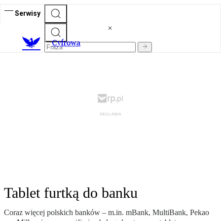
Serwisy
C
yfrowa
Tablet furtką do banku
Coraz więcej polskich banków – m.in. mBank, MultiBank, Pekao