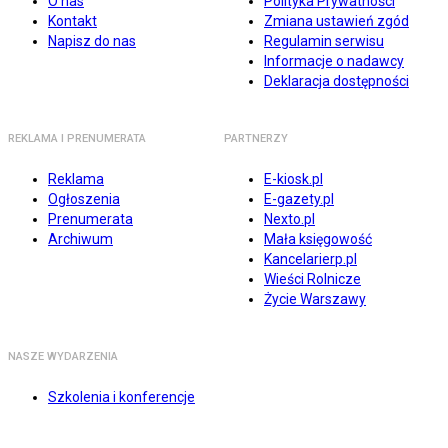
O nas
Polityka Prywatności
Kontakt
Zmiana ustawień zgód
Napisz do nas
Regulamin serwisu
Informacje o nadawcy
Deklaracja dostępności
REKLAMA I PRENUMERATA
PARTNERZY
Reklama
E-kiosk.pl
Ogłoszenia
E-gazety.pl
Prenumerata
Nexto.pl
Archiwum
Mała księgowość
Kancelarierp.pl
Wieści Rolnicze
Życie Warszawy
NASZE WYDARZENIA
Szkolenia i konferencje