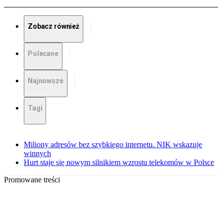
Zobacz również
Polecane
Najnowsze
Tagi
Miliony adresów bez szybkiego internetu. NIK wskazuje
winnych
Hurt staje się nowym silnikiem wzrostu telekomów w Polsce
Promowane treści