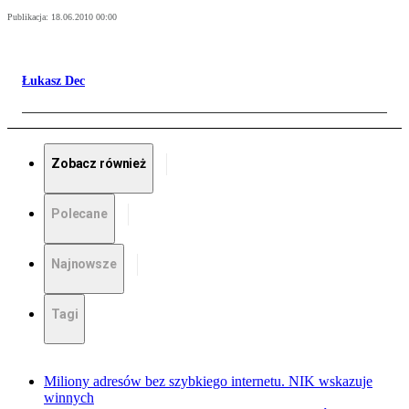
Publikacja:
18.06.2010 00:00
Łukasz Dec
Zobacz również
Polecane
Najnowsze
Tagi
Miliony adresów bez szybkiego internetu. NIK wskazuje
winnych