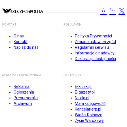
KONTAKT
REGULAMIN
O nas
Polityka Prywatności
Kontakt
Zmiana ustawień zgód
Napisz do nas
Regulamin serwisu
Informacje o nadawcy
Deklaracja dostępności
REKLAMA I PRENUMERATA
PARTNERZY
Reklama
E-kiosk.pl
Ogłoszenia
E-gazety.pl
Prenumerata
Nexto.pl
Archiwum
Mała księgowość
Kancelarierp.pl
Wieści Rolnicze
Życie Warszawy