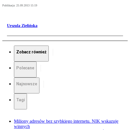
Publikacja:
25.09.2013 15:19
Urszula Zielińska
Zobacz również
Polecane
Najnowsze
Tagi
Miliony adresów bez szybkiego internetu. NIK wskazuje
winnych