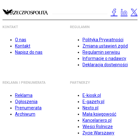
KONTAKT
REGULAMIN
O nas
Polityka Prywatności
Kontakt
Zmiana ustawień zgód
Napisz do nas
Regulamin serwisu
Informacje o nadawcy
Deklaracja dostępności
REKLAMA I PRENUMERATA
PARTNERZY
Reklama
E-kiosk.pl
Ogłoszenia
E-gazety.pl
Prenumerata
Nexto.pl
Archiwum
Mała księgowość
Kancelarierp.pl
Wieści Rolnicze
Życie Warszawy