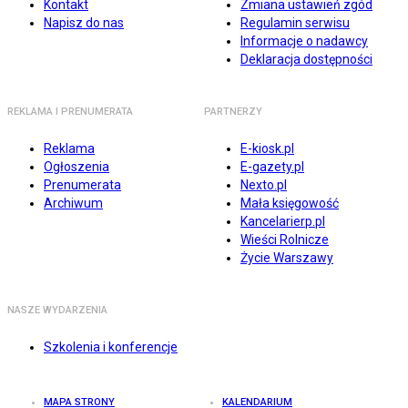
Kontakt
Zmiana ustawień zgód
Napisz do nas
Regulamin serwisu
Informacje o nadawcy
Deklaracja dostępności
REKLAMA I PRENUMERATA
PARTNERZY
Reklama
E-kiosk.pl
Ogłoszenia
E-gazety.pl
Prenumerata
Nexto.pl
Archiwum
Mała księgowość
Kancelarierp.pl
Wieści Rolnicze
Życie Warszawy
NASZE WYDARZENIA
Szkolenia i konferencje
MAPA STRONY
KALENDARIUM