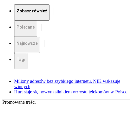
Zobacz również
Polecane
Najnowsze
Tagi
Miliony adresów bez szybkiego internetu. NIK wskazuje
winnych
Hurt staje się nowym silnikiem wzrostu telekomów w Polsce
Promowane treści