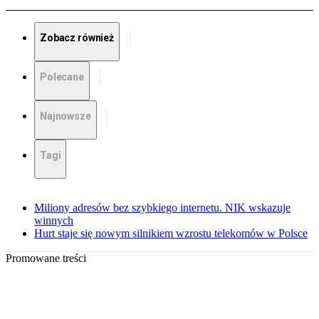
Zobacz również
Polecane
Najnowsze
Tagi
Miliony adresów bez szybkiego internetu. NIK wskazuje
winnych
Hurt staje się nowym silnikiem wzrostu telekomów w Polsce
Promowane treści