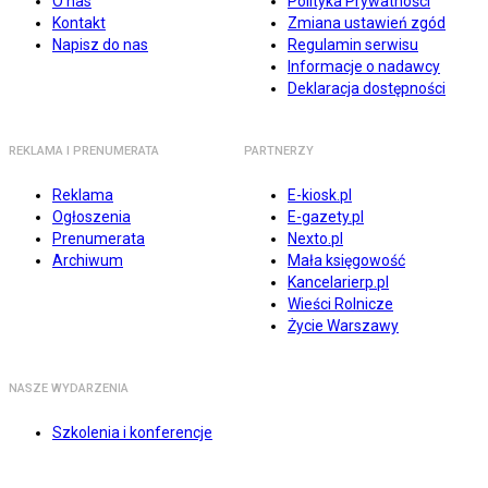
O nas
Polityka Prywatności
Kontakt
Zmiana ustawień zgód
Napisz do nas
Regulamin serwisu
Informacje o nadawcy
Deklaracja dostępności
REKLAMA I PRENUMERATA
PARTNERZY
Reklama
E-kiosk.pl
Ogłoszenia
E-gazety.pl
Prenumerata
Nexto.pl
Archiwum
Mała księgowość
Kancelarierp.pl
Wieści Rolnicze
Życie Warszawy
NASZE WYDARZENIA
Szkolenia i konferencje