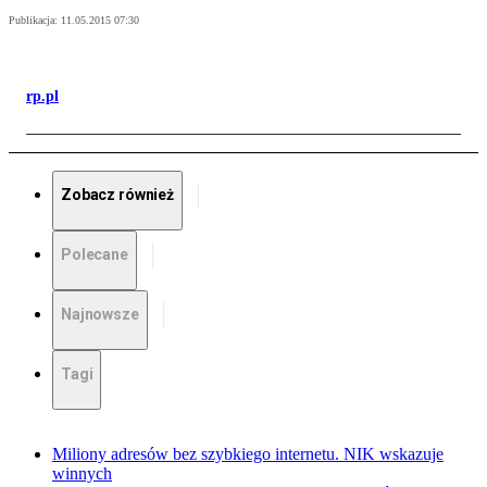
Publikacja:
11.05.2015 07:30
rp.pl
Zobacz również
Polecane
Najnowsze
Tagi
Miliony adresów bez szybkiego internetu. NIK wskazuje
winnych