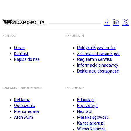
KONTAKT
REGULAMIN
O nas
Polityka Prywatności
Kontakt
Zmiana ustawień zgód
Napisz do nas
Regulamin serwisu
Informacje o nadawcy
Deklaracja dostępności
REKLAMA I PRENUMERATA
PARTNERZY
Reklama
E-kiosk.pl
Ogłoszenia
E-gazety.pl
Prenumerata
Nexto.pl
Archiwum
Mała księgowość
Kancelarierp.pl
Wieści Rolnicze