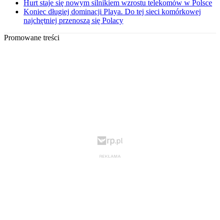
Hurt staje się nowym silnikiem wzrostu telekomów w Polsce
Koniec długiej dominacji Playa. Do tej sieci komórkowej
najchętniej przenoszą się Polacy
Promowane treści