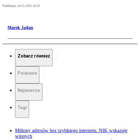
Publikacja:
24.11.2011 16:31
Marek Jaślan
Zobacz również
Polecane
Najnowsze
Tagi
Miliony adresów bez szybkiego internetu. NIK wskazuje
winnych