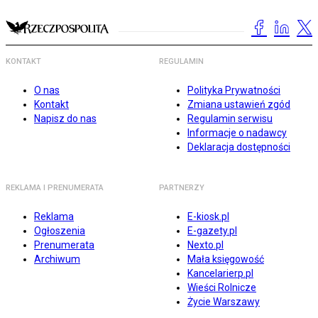
KONTAKT
REGULAMIN
O nas
Polityka Prywatności
Kontakt
Zmiana ustawień zgód
Napisz do nas
Regulamin serwisu
Informacje o nadawcy
Deklaracja dostępności
REKLAMA I PRENUMERATA
PARTNERZY
Reklama
E-kiosk.pl
Ogłoszenia
E-gazety.pl
Prenumerata
Nexto.pl
Archiwum
Mała księgowość
Kancelarierp.pl
Wieści Rolnicze
Życie Warszawy