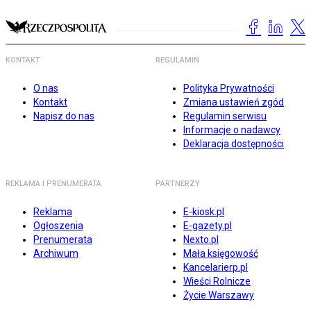
KONTAKT
REGULAMIN
O nas
Polityka Prywatności
Kontakt
Zmiana ustawień zgód
Napisz do nas
Regulamin serwisu
Informacje o nadawcy
Deklaracja dostępności
REKLAMA I PRENUMERATA
PARTNERZY
Reklama
E-kiosk.pl
Ogłoszenia
E-gazety.pl
Prenumerata
Nexto.pl
Archiwum
Mała księgowość
Kancelarierp.pl
Wieści Rolnicze
Życie Warszawy