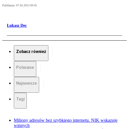
Publikacja:
07.03.2013 09:45
Łukasz Dec
Zobacz również
Polecane
Najnowsze
Tagi
Miliony adresów bez szybkiego internetu. NIK wskazuje
winnych