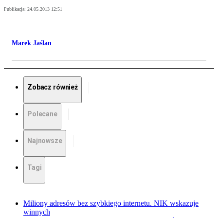
Publikacja:
24.05.2013 12:51
Marek Jaślan
Zobacz również
Polecane
Najnowsze
Tagi
Miliony adresów bez szybkiego internetu. NIK wskazuje
winnych