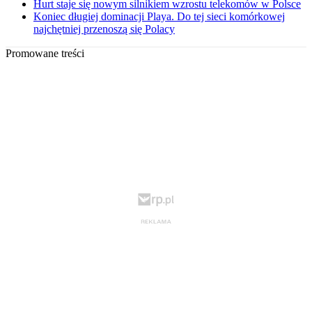
Hurt staje się nowym silnikiem wzrostu telekomów w Polsce
Koniec długiej dominacji Playa. Do tej sieci komórkowej
najchętniej przenoszą się Polacy
Promowane treści