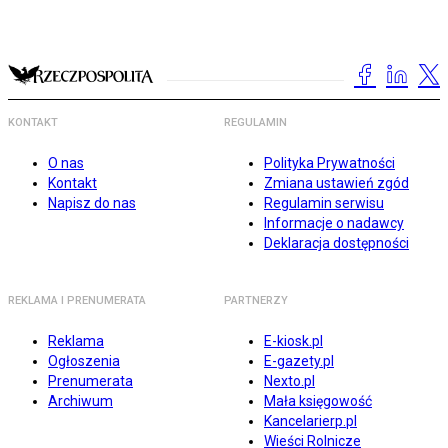
KONTAKT
REGULAMIN
O nas
Polityka Prywatności
Kontakt
Zmiana ustawień zgód
Napisz do nas
Regulamin serwisu
Informacje o nadawcy
Deklaracja dostępności
REKLAMA I PRENUMERATA
PARTNERZY
Reklama
E-kiosk.pl
Ogłoszenia
E-gazety.pl
Prenumerata
Nexto.pl
Archiwum
Mała księgowość
Kancelarierp.pl
Wieści Rolnicze