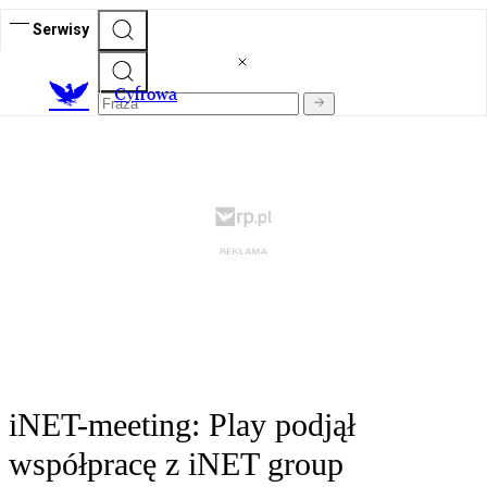
Serwisy
C
yfrowa
iNET-meeting: Play podjął
współpracę z iNET group