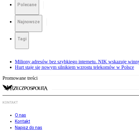
Polecane
Najnowsze
Tagi
Miliony adresów bez szybkiego internetu. NIK wskazuje winn
Hurt staje się nowym silnikiem wzrostu telekomów w Polsce
Promowane treści
KONTAKT
O nas
Kontakt
Napisz do nas