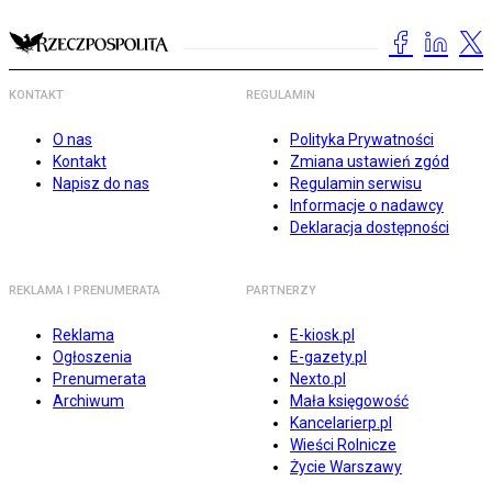
KONTAKT
REGULAMIN
O nas
Polityka Prywatności
Kontakt
Zmiana ustawień zgód
Napisz do nas
Regulamin serwisu
Informacje o nadawcy
Deklaracja dostępności
REKLAMA I PRENUMERATA
PARTNERZY
Reklama
E-kiosk.pl
Ogłoszenia
E-gazety.pl
Prenumerata
Nexto.pl
Archiwum
Mała księgowość
Kancelarierp.pl
Wieści Rolnicze
Życie Warszawy