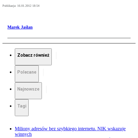
Publikacja:
16.01.2012 18:54
Marek Jaślan
Zobacz również
Polecane
Najnowsze
Tagi
Miliony adresów bez szybkiego internetu. NIK wskazuje
winnych