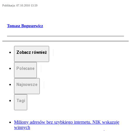
Publikacja:
07.10.2010 13:59
Tomasz Boguszewicz
Zobacz również
Polecane
Najnowsze
Tagi
Miliony adresów bez szybkiego internetu. NIK wskazuje
winnych