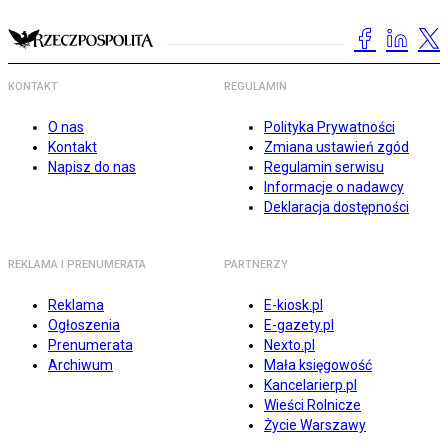
KONTAKT
REGULAMIN
O nas
Polityka Prywatności
Kontakt
Zmiana ustawień zgód
Napisz do nas
Regulamin serwisu
Informacje o nadawcy
Deklaracja dostępności
REKLAMA I PRENUMERATA
PARTNERZY
Reklama
E-kiosk.pl
Ogłoszenia
E-gazety.pl
Prenumerata
Nexto.pl
Archiwum
Mała księgowość
Kancelarierp.pl
Wieści Rolnicze
Życie Warszawy