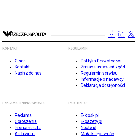
KONTAKT
REGULAMIN
O nas
Polityka Prywatności
Kontakt
Zmiana ustawień zgód
Napisz do nas
Regulamin serwisu
Informacje o nadawcy
Deklaracja dostępności
REKLAMA I PRENUMERATA
PARTNERZY
Reklama
E-kiosk.pl
Ogłoszenia
E-gazety.pl
Prenumerata
Nexto.pl
Archiwum
Mała księgowość