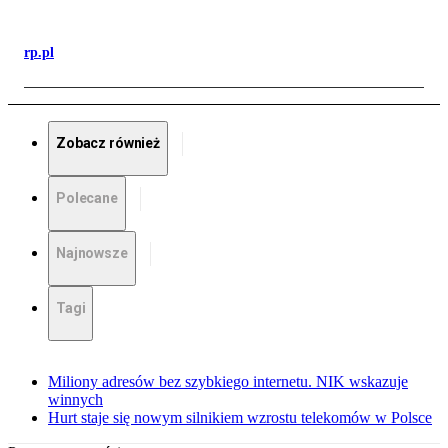
rp.pl
Zobacz również
Polecane
Najnowsze
Tagi
Miliony adresów bez szybkiego internetu. NIK wskazuje
winnych
Hurt staje się nowym silnikiem wzrostu telekomów w Polsce