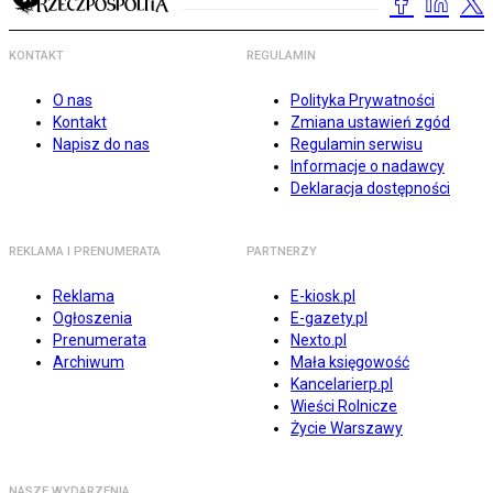
KONTAKT
REGULAMIN
O nas
Polityka Prywatności
Kontakt
Zmiana ustawień zgód
Napisz do nas
Regulamin serwisu
Informacje o nadawcy
Deklaracja dostępności
REKLAMA I PRENUMERATA
PARTNERZY
Reklama
E-kiosk.pl
Ogłoszenia
E-gazety.pl
Prenumerata
Nexto.pl
Archiwum
Mała księgowość
Kancelarierp.pl
Wieści Rolnicze
Życie Warszawy
NASZE WYDARZENIA