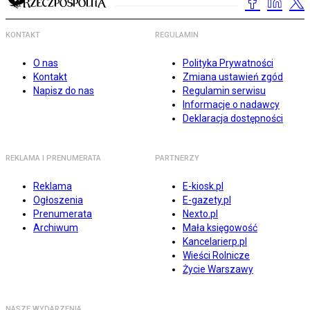
KONTAKT
REGULAMIN
O nas
Polityka Prywatności
Kontakt
Zmiana ustawień zgód
Napisz do nas
Regulamin serwisu
Informacje o nadawcy
Deklaracja dostępności
REKLAMA I PRENUMERATA
PARTNERZY
Reklama
E-kiosk.pl
Ogłoszenia
E-gazety.pl
Prenumerata
Nexto.pl
Archiwum
Mała księgowość
Kancelarierp.pl
Wieści Rolnicze
Życie Warszawy
NASZE WYDARZENIA