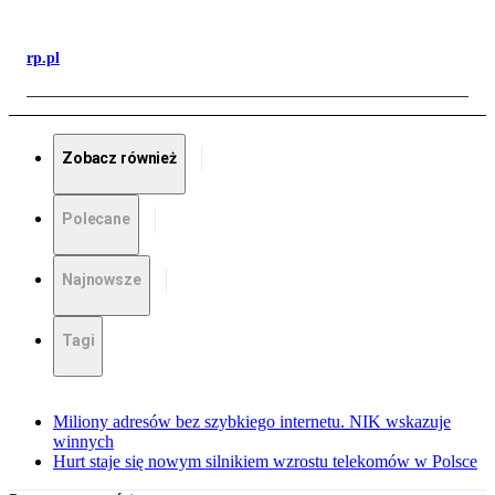
rp.pl
Zobacz również
Polecane
Najnowsze
Tagi
Miliony adresów bez szybkiego internetu. NIK wskazuje
winnych
Hurt staje się nowym silnikiem wzrostu telekomów w Polsce