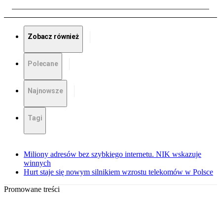
Zobacz również
Polecane
Najnowsze
Tagi
Miliony adresów bez szybkiego internetu. NIK wskazuje
winnych
Hurt staje się nowym silnikiem wzrostu telekomów w Polsce
Promowane treści