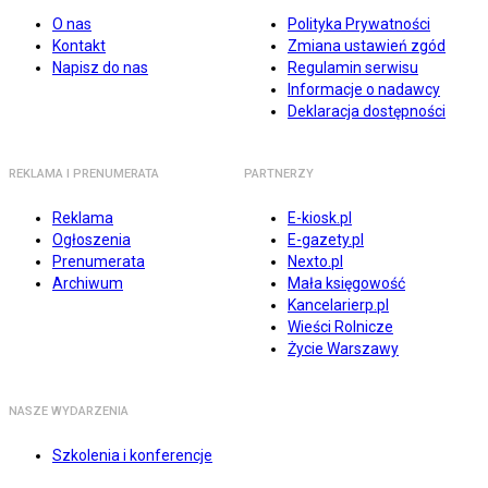
O nas
Polityka Prywatności
Kontakt
Zmiana ustawień zgód
Napisz do nas
Regulamin serwisu
Informacje o nadawcy
Deklaracja dostępności
REKLAMA I PRENUMERATA
PARTNERZY
Reklama
E-kiosk.pl
Ogłoszenia
E-gazety.pl
Prenumerata
Nexto.pl
Archiwum
Mała księgowość
Kancelarierp.pl
Wieści Rolnicze
Życie Warszawy
NASZE WYDARZENIA
Szkolenia i konferencje