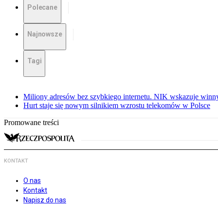
Polecane
Najnowsze
Tagi
Miliony adresów bez szybkiego internetu. NIK wskazuje winn
Hurt staje się nowym silnikiem wzrostu telekomów w Polsce
Promowane treści
KONTAKT
O nas
Kontakt
Napisz do nas