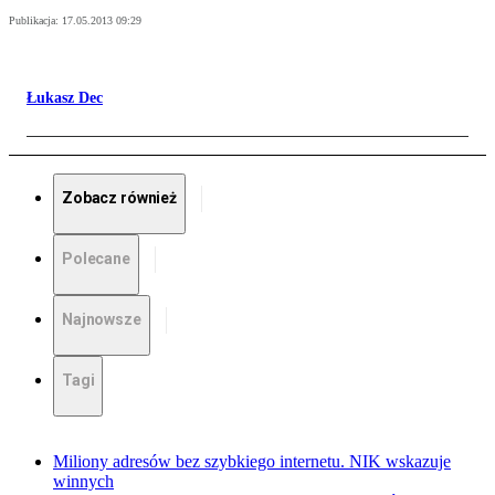
Publikacja:
17.05.2013 09:29
Łukasz Dec
Zobacz również
Polecane
Najnowsze
Tagi
Miliony adresów bez szybkiego internetu. NIK wskazuje
winnych