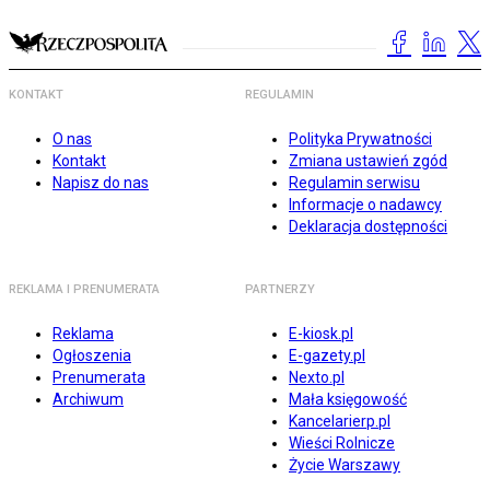
KONTAKT
REGULAMIN
O nas
Polityka Prywatności
Kontakt
Zmiana ustawień zgód
Napisz do nas
Regulamin serwisu
Informacje o nadawcy
Deklaracja dostępności
REKLAMA I PRENUMERATA
PARTNERZY
Reklama
E-kiosk.pl
Ogłoszenia
E-gazety.pl
Prenumerata
Nexto.pl
Archiwum
Mała księgowość
Kancelarierp.pl
Wieści Rolnicze
Życie Warszawy