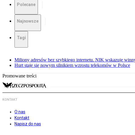
Polecane
Najnowsze
Tagi
Miliony adresów bez szybkiego internetu. NIK wskazuje winn
Hurt staje się nowym silnikiem wzrostu telekomów w Polsce
Promowane treści
KONTAKT
O nas
Kontakt
Napisz do nas