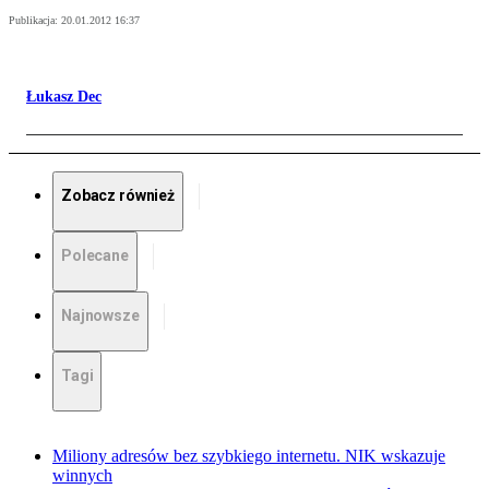
Publikacja:
20.01.2012 16:37
Łukasz Dec
Zobacz również
Polecane
Najnowsze
Tagi
Miliony adresów bez szybkiego internetu. NIK wskazuje
winnych