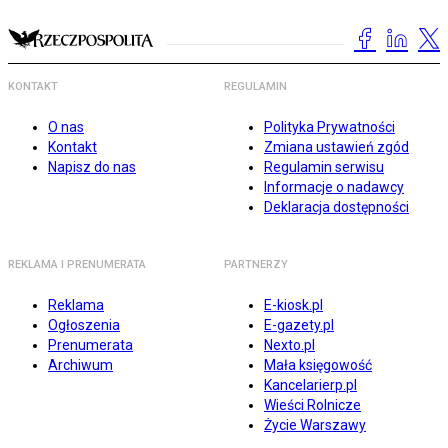
KONTAKT
REGULAMIN
O nas
Polityka Prywatności
Kontakt
Zmiana ustawień zgód
Napisz do nas
Regulamin serwisu
Informacje o nadawcy
Deklaracja dostępności
REKLAMA I PRENUMERATA
PARTNERZY
Reklama
E-kiosk.pl
Ogłoszenia
E-gazety.pl
Prenumerata
Nexto.pl
Archiwum
Mała księgowość
Kancelarierp.pl
Wieści Rolnicze
Życie Warszawy