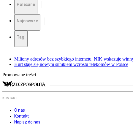
Polecane
Najnowsze
Tagi
Miliony adresów bez szybkiego internetu. NIK wskazuje winn
Hurt staje się nowym silnikiem wzrostu telekomów w Polsce
Promowane treści
KONTAKT
O nas
Kontakt
Napisz do nas