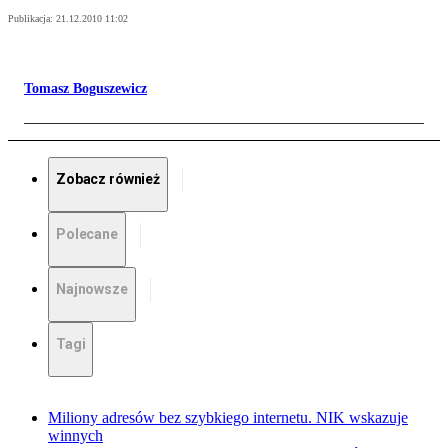
Publikacja:
21.12.2010 11:02
Tomasz Boguszewicz
Zobacz również
Polecane
Najnowsze
Tagi
Miliony adresów bez szybkiego internetu. NIK wskazuje
winnych