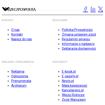
KONTAKT
REGULAMIN
O nas
Polityka Prywatności
Kontakt
Zmiana ustawień zgód
Napisz do nas
Regulamin serwisu
Informacje o nadawcy
Deklaracja dostępności
REKLAMA I PRENUMERATA
PARTNERZY
Reklama
E-kiosk.pl
Ogłoszenia
E-gazety.pl
Prenumerata
Nexto.pl
Archiwum
Mała księgowość
Kancelarierp.pl
Wieści Rolnicze
Życie Warszawy